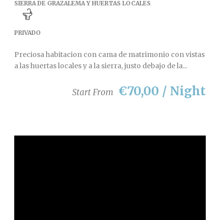
SIERRA DE GRAZALEMA Y HUERTAS LOCALES
PRIVADO
Preciosa habitacion con cama de matrimonio con vistas
a las huertas locales y a la sierra, justo debajo de la...
€70,00 / Night
Start From