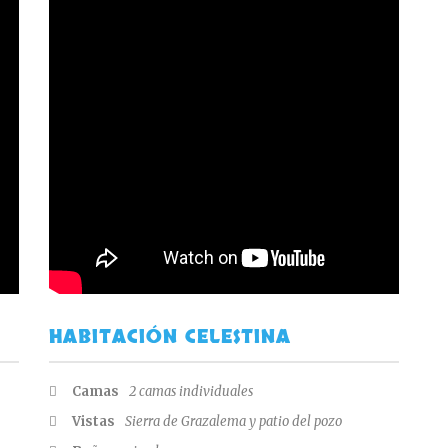
HABITACIÓN CELESTINA
Camas
2 camas individuales
Vistas
Sierra de Grazalema y patio del pozo