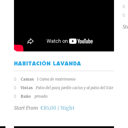
St
HABITACIÓN LAVANDA
Camas
1 Cama de matrimonio
Vistas
Patio del pozo, jardín cactus y al patio del Este
Baño
privado
Start From
€85,00 / Night