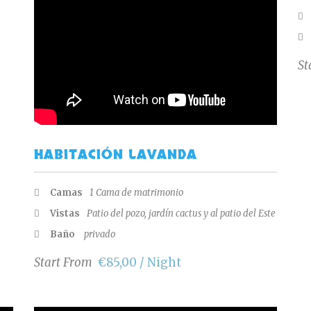
St
HABITACIÓN LAVANDA
Camas
1 Cama de matrimonio
Vistas
Patio del pozo, jardín cactus y al patio del Este
Baño
privado
Start From
€85,00 / Night