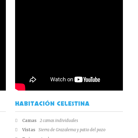
HABITACIÓN CELESTINA
Camas
2 camas individuales
Vistas
Sierra de Grazalema y patio del pozo